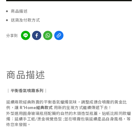
商品描述
送貨及付款方式
分享到
商品描述
｜平衡香氣噴霧系列｜
延續兩款經典熱賣的平衡香氣蠟燭氣味，調整成適合噴霧的黃金比
例，讓
R'Home經典款式
用新的呈現方式繼續傳遞下去！
外型選用圓身玻璃瓶搭配簡約自然的木頭造型瓶蓋，貼紙比照同款蠟
燭：延續手工紙/燙金視覺造型 ;並在噴霧包裝延續產品自身風格，等
待您來發掘。