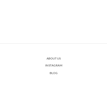
ABOUT US
INSTAGRAM
BLOG
PRIVACY POLICY
SHIPPING & ORDERS