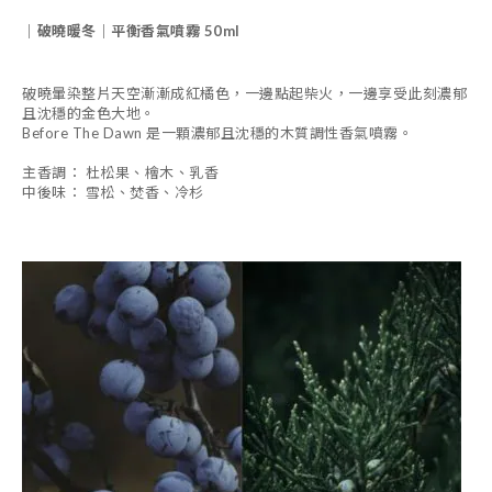
｜破曉暖冬｜平衡香氣噴霧 50ml
破曉暈染整片天空漸漸成紅橘色，一邊點起柴火，一邊享受此刻濃郁
且沈穩的金色大地。
Before The Dawn 是一顆濃郁且沈穩的木質調性香氣噴霧。
主香調： 杜松果、檜木、乳香
中後味： 雪松、焚香、冷杉