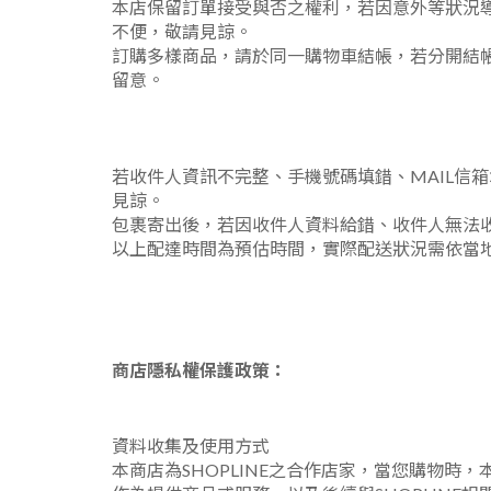
本店保留訂單接受與否之權利，若因意外等狀況導
不便，敬請見諒。
訂購多樣商品，請於同一購物車結帳，若分開結
留意。
若收件人資訊不完整、手機號碼填錯、MAIL信
見諒。
包裹寄出後，若因收件人資料給錯、收件人無法
以上配達時間為預估時間，實際配送狀況需依當
商店隱私權保護政策：
資料收集及使用方式
本商店為SHOPLINE之合作店家，當您購物時