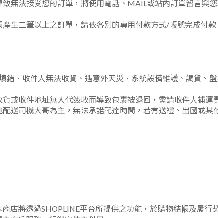
致無法接受您的訂單，將使用電話、MAIL或站內訂單留言與
帳產生二筆以上之訂單，請依各別的專用付款方式/帳號完成付款
箱填錯、收件人無法收貨、遇意外天災、系統設備維護、調貨、
收貨或收件地址無人代簽收而導致包裹被退回，需請收件人補運
地配送司機大哥為主，無法承諾配達時間，若有送禮、出國或其
，本商店將透過SHOPLINE平台所提供之功能，於購物結帳及