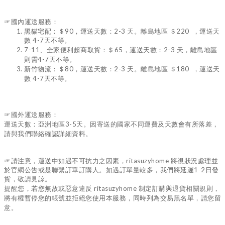
☞國內運送服務：
黑貓宅配：＄90，運送天數：2-3 天。
離島地區 ＄220 ，運送天
數 4-7天不等。
7-11、全家便利超商取貨：＄65，運送天數：2-3 天，離島地區
則需4-7天不等。
新竹物流：＄80，運送天數：2-3 天。離島地區 ＄180 ，運送天
數 4-7天不等。
☞國外運送服務：
運送天數：亞洲地區3-5天。因寄送的國家不同運費及天數會有所落差，
請與我們聯絡確認詳細資料。
☞請注意，
運送中如遇不可抗力之因素，ritasuzyhome 將視狀況處理並
於官網公告或是聯繫訂單訂購人。如遇訂單量較多，我們將延遲1-2日發
貨，敬請見諒。
提醒您，若您無故或惡意違反 ritasuzyhome 制定訂購與退貨相關規則，
將有權暫停您的帳號並拒絕您使用本服務，同時列為交易黑名單，請您留
意。