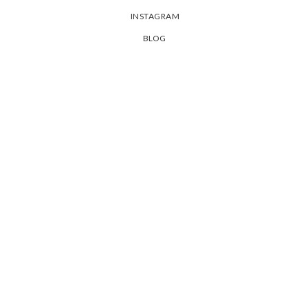
INSTAGRAM
BLOG
PRIVACY POLICY
SHIPPING & ORDERS
聯絡我們
退換貨政策
常見問題
Live beautifully . Dream passionately . Love completely !