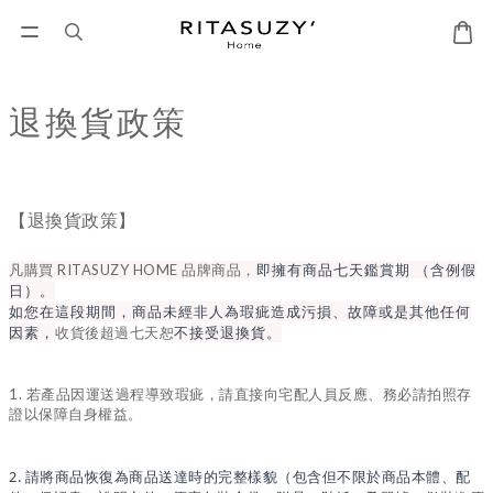
退換貨政策
【退換貨政策】
即擁有商品七天鑑賞期 （含例假
凡購買 RITASUZY HOME 品牌商品，
日）。
如您在這段期間，商品未經非人為瑕疵造成污損、故障或是其他任何
因素，
不接受退換貨。
收貨後超過七天恕
1. 若產品因運送過程導致瑕疵，請直接向宅配人員反應、務必請拍照存
證以保障自身權益。
2. 請將商品恢復為商品送達時的完整樣貌（包含但不限於商品本體、配