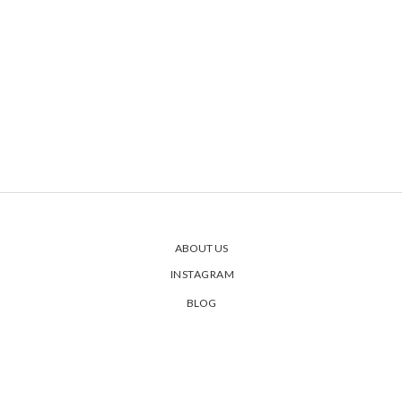
ABOUT US
INSTAGRAM
BLOG
PRIVACY POLICY
SHIPPING & ORDERS