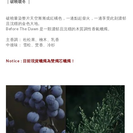
｜破曉暖冬 ｜
破曉暈染整片天空漸漸成紅橘色，一邊點起柴火，一邊享受此刻濃郁
且沈穩的金色大地。
Before The Dawn 是一顆濃郁且沈穩的木質調性香氣蠟燭。
主香調： 杜松果、檜木、乳香
中後味： 雪松、焚香、冷杉
Notice : 目前現貨蠟燭為雙燭芯蠟燭！