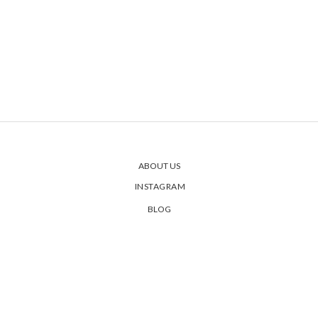
ABOUT US
INSTAGRAM
BLOG
PRIVACY POLICY
SHIPPING & ORDERS