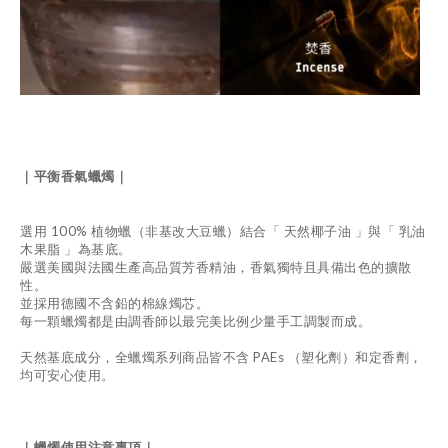
｜平衡香氣蠟燭｜
選用 100% 植物蠟（非基改大豆蠟）結合「 天然椰子油 」與「 乳油
木果脂 」為基底。
嚴選美國與法國生產高品質芳香精油，香氣獨特且具備出色的擴散
性。
並採用德國不含鉛的棉線燭芯。
每一顆蠟燭都是由調香師以最完美比例少量手工調製而成。
天然基底成分，全蠟燭系列商品皆不含 PAEs （塑化劑）和定香劑，
均可安心使用。
｜蠟燭使用注意事項｜