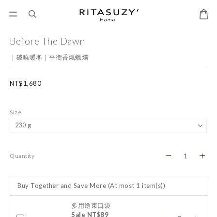
Before The Dawn
｜破曉暖冬｜平衡香氣蠟燭
NT$1,680
Size
Quantity
Buy Together and Save More
(At most 1 item(s))
多用途束口袋
Sale NT$89