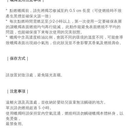
*
點燃蠟
燭前
，請先將
燭
芯修減至約 0.5 cm 長度（可使燃燒時不致
產生黑煙並確保火源一致）
*
每次點燃時間需燃足至少2小時以上，第一次使用一定要確保表層
的讓蠟燭表面燃燒均勻再行熄滅 。此動作能避免表面燃燒不平均的
問題，也能確保接下來每次使用的完美狀態。
*
蠟燭中含高濃度精油比例，會因不同的環境的溫度不同，可能會導
致蠟燭表面出現細小氣泡，但此狀況並不會影響其香氣及燃燒壽命。
｜保存方式｜
請放置於陰涼處，避免陽光直曬。
｜注意事項｜
遠離火源及高溫處，並收納於嬰幼兒孩童無法觸碰的地方。
單次請勿燃燒超過 5 小時。
使用蠟燭時請保持室內空氣流通，燃燒時請勿觸碰蠟燭本體杯身，以
免燙傷 。
嚴禁食用。